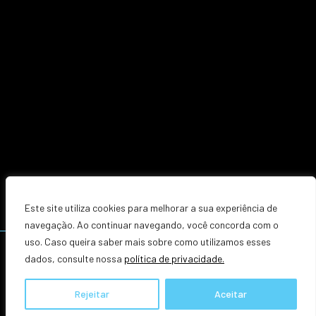
Este site utiliza cookies para melhorar a sua experiência de
navegação. Ao continuar navegando, você concorda com o
uso. Caso queira saber mais sobre como utilizamos esses
TODOS OS DIREITOS RESERVADOS. © 2026 | ZACCARIOTTO ADVOGADOS
dados, consulte nossa
política de privacidade.
POLÍTICA DE PRIVACIDADE
Rejeitar
Aceitar