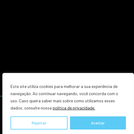
Este site utiliza cookies para melhorar a sua experiência de
navegação. Ao continuar navegando, você concorda com o
uso. Caso queira saber mais sobre como utilizamos esses
TODOS OS DIREITOS RESERVADOS. © 2026 | ZACCARIOTTO ADVOGADOS
dados, consulte nossa
política de privacidade.
POLÍTICA DE PRIVACIDADE
Rejeitar
Aceitar