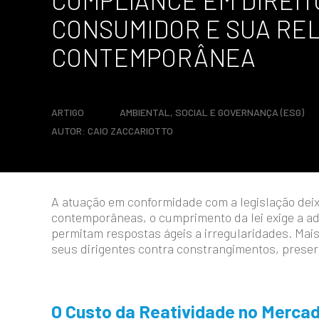
COMPLIANCE EM DIREIT
CONSUMIDOR E SUA RE
CONTEMPORÂNEA
ARTIGO
AMBIENTAL, SOCIAL E GOVERNANÇA (ESG)
AUTOR:
CAIO ZACCARIOTTO
A atuação em conformidade com a legislação dei
contemporâneas, o cumprimento da lei exige a a
permitam respostas ágeis a irregularidades. Mais
seus dirigentes contra constrangimentos, prese
O Custo da Reatividade no Merca