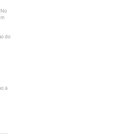
 No
om
ão do
no à