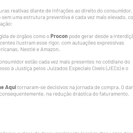
as reativas diante de infrações ao direito do consumidor.
 sem uma estrutura preventiva é cada vez mais elevado, c
zação:
ígida de órgãos como o
Procon
pode gerar desde a interdiç
ecentes ilustram esse rigor, com autuações expressivas
ricanas, Nestlé e Amazon.
onsumidor estão cada vez mais presentes no cotidiano do
sso à Justiça pelos Juizados Especiais Cíveis (JECs) e o
e Aqui
tornaram-se decisivos na jornada de compra. O da
, consequentemente, na redução drástica do faturamento.