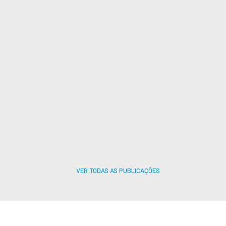
Trabalho aos Domingos e Feriados:
Impactos Operacionais e a Portaria
MTE 1.316/2026
ARTIGO
31/07/2026
VER TODAS AS PUBLICAÇÕES