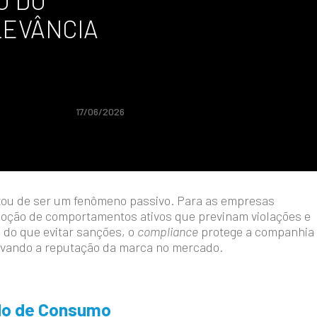
O DO
LEVÂNCIA
17/06/2026
xou de ser um fenômeno passivo. Para as empresas
doção de comportamentos ativos que previnam violações e
 do que evitar sanções, o
compliance
protege a companhia
rvando a reputação da marca no mercado.
do de Consumo