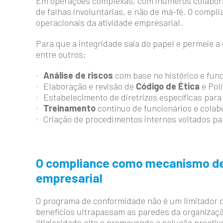
Em operações complexas, com inúmeros colabora
de falhas involuntárias, e não de má-fé. O compl
operacionais da atividade empresarial.
Para que a integridade saia do papel e permeie 
entre outros:
Análise de riscos
com base no histórico e fun
Elaboração e revisão de
Código de Ética
e Polí
Estabelecimento de diretrizes específicas para
Treinamento
contínuo de funcionários e colabo
Criação de procedimentos internos voltados p
O compliance como mecanismo de
empresarial
O programa de conformidade não é um limitador 
benefícios ultrapassam as paredes da organizaçã
litigiosidade alta e promovendo a solução proativa