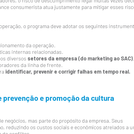
dores, o risco de descumprimento legal muitas vezes dec
iance consumerista atua justamente para mitigar esses ris
a operação, o programa deve adotar os seguintes instrumen
cionamento da operação.
ticas internas relacionadas.
 os diversos
setores da empresa (do marketing ao SAC)
radores da linha de frente.
ara
identificar, prevenir e corrigir falhas em tempo real.
 prevenção e promoção da cultura
de negócios, mas parte do propósito da empresa. Seus
o, reduzindo os custos sociais e econômicos atrelados a 
 de conflitos.