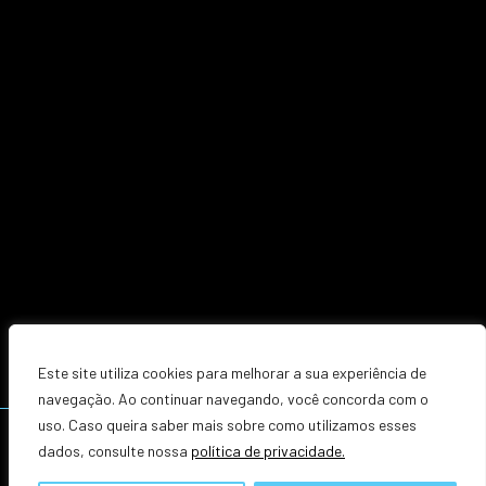
Este site utiliza cookies para melhorar a sua experiência de
navegação. Ao continuar navegando, você concorda com o
uso. Caso queira saber mais sobre como utilizamos esses
TODOS OS DIREITOS RESERVADOS. © 2025 | ZACCARIOTTO ADVOGADOS
dados, consulte nossa
política de privacidade.
POLÍTICA DE PRIVACIDADE